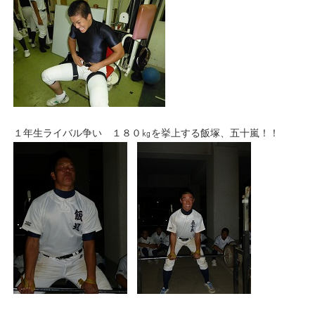
１年生ライバル争い １８０㎏を挙上する飯塚、五十嵐！！