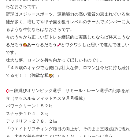
らなおさらです。
野球はメジャースポーツ、運動能力の高い素質の恵まれている生
徒が多く、増してや甲子園を狙うレベルのチームでメンバーに入
るような生徒ならばなおさらです。
今のうちから正しい筋トレを継続的に実践したならば将来こうな
るだろう
あーなるだろう
とワクワクした思いで進んでほしい
です。
壮大な夢、ロマンを持ち向かってほしいものです。
「４５歳のオヤジでも俺には壮大な夢、ロマンは今だに持ち続け
てるぞ！！（強欲な私
）」
三段跳びオリンピック選手 サミール・レーン選手の記事を紹
介（マッスル＆フィットネス９月号掲載）
パワークリーン１５２㎏
スナッチ１０４、３㎏
デッドリフト２７８、２㎏
「ウエイトリフティング種目の向上が、そのまま三段跳びに現れ
る。大きな差を生むことになるんだ。」とレーンは言う