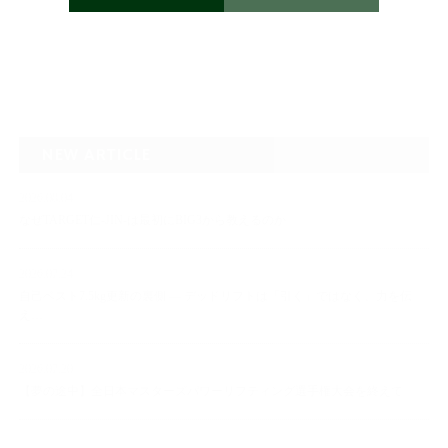
NEW ARTICLE
2026.08.04
なぜTARGET仁-JIN-は最初にBIG3から教えるのか
2026.07.24
自己ベスト7.5kg更新の裏側 ― デッドリフトは「引く」ではなく、力を伝
え…
2026.07.20
【夢の途中】全日本マスターズパワーリフティング選手権大会を終えて