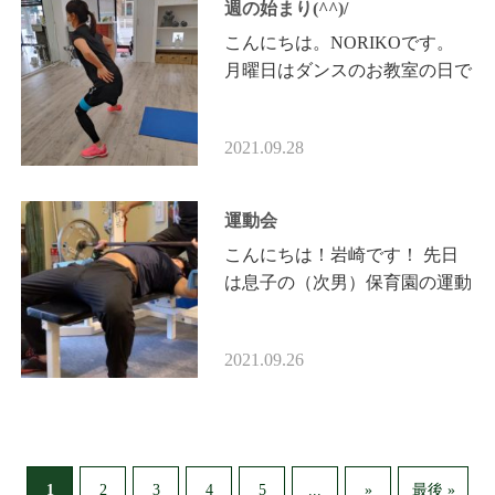
週の始まり(^^)/
こんにちは。NORIKOです。
月曜日はダンスのお教室の日で
す。 週が始まった！という気
持ちになります。 ２１時半か
2021.09.28
らスタートして２３時までなの
で、…
運動会
こんにちは！岩崎です！ 先日
は息子の（次男）保育園の運動
会でした。 家とは違う姿を見
ることができてとても有意義な
2021.09.26
一日でした。 子供は恐ろしい
ス…
1
...
2
3
4
5
»
最後 »