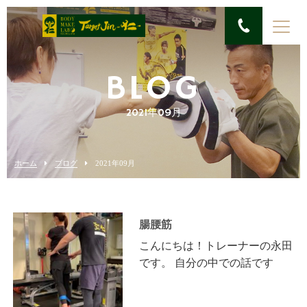
BLOG
2021年09月
ホーム
ブログ
2021年09月
腸腰筋
こんにちは！トレーナーの永田
です。 自分の中での話です
が、パワーをやりこむと腸腰筋
と僧帽筋下部を酷使するように