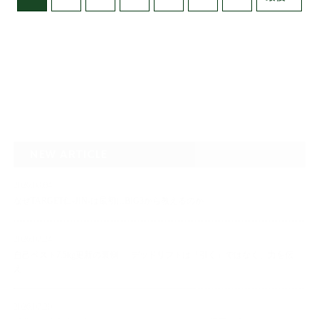
NEW ARTICLE
2026.08.04
なぜTARGET仁-JIN-は最初にBIG3から教えるのか
2026.07.24
自己ベスト7.5kg更新の裏側 ― デッドリフトは「引く」ではなく、力を伝
え…
2026.07.20