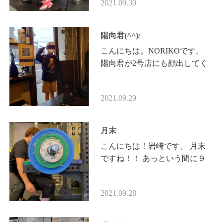
2021.09.30
思います。 それらを酷使しす
ぎると…
陽向君(^^)/
こんにちは。NORIKOです。
陽向君が2号店にも顔出してく
れましたが、 その後本店にも
寄ってくれたそうです!(^^)! 学
2021.09.29
校早帰りですね・・・ なんか
陽…
月末
こんにちは！岩崎です。 月末
ですね！！ あっという間に９
月も終わりです。暑い日も少な
くなり秋らしい天気が多くなっ
2021.09.28
てきました。 今年の夏はなん
か…