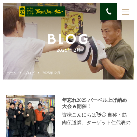
BLOG
2025年12月
ホーム
ブログ
2025年12月
年忘れ2025 バーベル上げ納め
大会🔥開催！
皆様こんにちは👋😃 自称・筋
肉伝道師、ターゲット仁代表の
宮本直哉 です。 本日は、会員