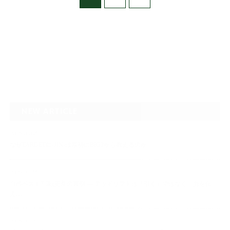
NEW ARTICLE
2026.08.04
なぜTARGET仁-JIN-は最初にBIG3から教えるのか
2026.07.24
自己ベスト7.5kg更新の裏側 ― デッドリフトは「引く」ではなく、力を伝
え…
2026.07.20