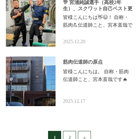
​🎊 宮浦純誠選手（高校2年
生）、スクワット自己ベスト更
新！
皆様こんにちは👋😃！ 自称・
筋肉💪伝道師こと、宮本直哉で
す！ ​今日は皆さんに、魂が震え
るような激アツの速報をお届け
2025.12.20
します‼️ ​🎊 宮浦純誠選手（高校
2年…
筋肉伝道師の原点
皆様こんにちは。 自称・筋肉
伝道師こと、宮本直哉です🔥
本日は出張指導のため、都内へ
行ってきました。 そして改め
2025.12.17
て実感しました。 ――やは
り、私の…
1
2
»