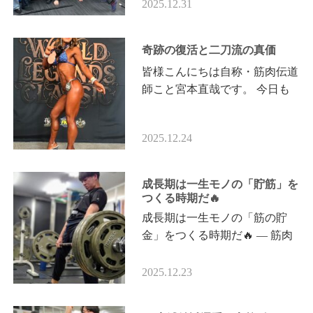
のパワーリフティング選手数名
2025.12.31
（希望者）による 「年忘れ
2025 …
奇跡の復活と二刀流の真価
皆様こんにちは自称・筋肉伝道
師こと宮本直哉です。 今日も
熱くいってみましょう。 🚘️ブ
ロロロロー🔥 本日ご紹介する
2025.12.24
のは、小原貴子選手。 つい先
日、FWJ…
成長期は一生モノの「貯筋」を
つくる時期だ🔥
成長期は一生モノの「筋の貯
金」をつくる時期だ🔥 ― 筋肉
伝道師・宮本直哉が確信する真
実 ― 皆様こんにちは👋😃 自
2025.12.23
称・筋肉伝道師こと宮本直哉で
す。 つい先日…