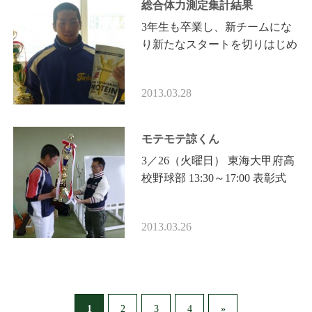
総合体力測定集計結果
3年生も卒業し、新チームにな
り新たなスタートを切りはじめ
た所だと思います！！ そこで
総合体力測定を新たに集計して
2013.03.28
みました。 チーム別ランキン
グ 1位…
モテモテ諒くん
3／26（火曜日） 東海大甲府高
校野球部 13:30～17:00 表彰式
渡邉諒君（2年生） 先月挙げた
クイックリフト100キログラム
2013.03.26
「まあね・・・こんなもん…
1
2
3
4
»