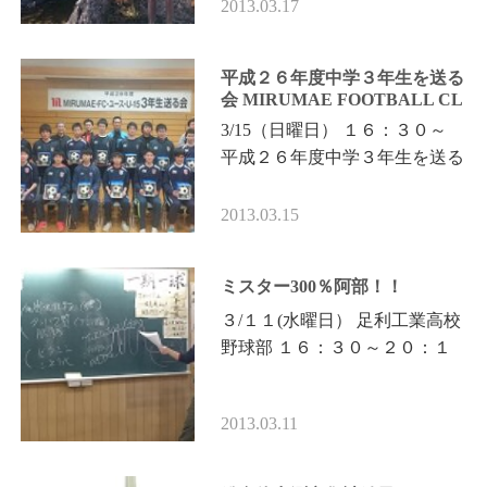
ラーかっぱどもー元気しとった
2013.03.17
かー！！」 「その体見ると
筋…
平成２６年度中学３年生を送る
会 MIRUMAE FOOTBALL CL
UB
3/15（日曜日） １６：３０～
平成２６年度中学３年生を送る
会 MIRUMAE FOOTBALL
CLUB １、代表者祝辞 ２、記
2013.03.15
念品授与 ３、３年生感想文発
表 ４…
ミスター300％阿部！！
３/１１(水曜日） 足利工業高校
野球部 １６：３０～２０：１
５ 筋力学講座 先月与えた課題
のレポートを発表していただき
2013.03.11
ました。 「目標とは」 …