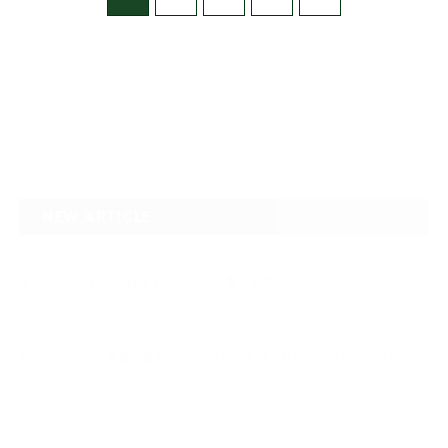
NEW ARTICLE
2026.08.04
なぜTARGET仁-JIN-は最初にBIG3から教えるのか
2026.07.24
自己ベスト7.5kg更新の裏側 ― デッドリフトは「引く」ではなく、力を伝
え…
2026.07.20