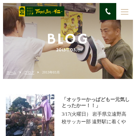
BLOG
2013年03月
ホーム
ブログ
2013年03月
「オッラーかっぱどもー元気し
とったかー！！」
3/17(火曜日） 岩手県立遠野高
校サッカー部 遠野駅に着くや
先ずは、かっぱに挨拶 「オッ