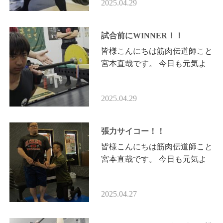
2025.04.29
ました。 今日も得意のデッ
ド…
試合前にWINNER！！
皆様こんにちは筋肉伝道師こと
宮本直哉です。 今日も元気よ
くいってみよー！！ 筋肉伝道
師担当 荒井親子セミパーソナ
2025.04.29
ル 今日はお父様（将直さん）
…
張力サイコー！！
皆様こんにちは筋肉伝道師こと
宮本直哉です。 今日も元気よ
くいってみよー！！ 筋肉伝道
師担当 佐々木秀太様 「昨日の
2025.04.27
練習でパワー3種目の重いの
は…