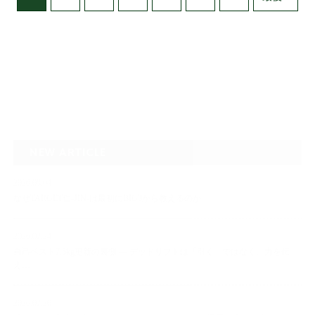
NEW ARTICLE
2026.08.04
なぜTARGET仁-JIN-は最初にBIG3から教えるのか
2026.07.24
自己ベスト7.5kg更新の裏側 ― デッドリフトは「引く」ではなく、力を伝
え…
2026.07.20