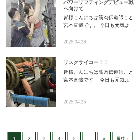
パワーリフティングデビュー戦
へ向けて
皆様こんにちは筋肉伝道師こと
宮本直哉です。 今日も元気よ
くいってみよー！！ 筋肉伝道
師担当 佐々木様 肩甲骨プルア
2025.04.26
ップから 10×3 ネ…
リスクサイコー！！
皆様こんにちは筋肉伝道師こと
宮本直哉です。 今日も元気よ
くいってみよー！！ 筋肉伝道
師担当 N様 ベンチプレス アセ
2025.04.25
ンディング・セットで行い…
1
...
2
3
4
5
»
最後 »