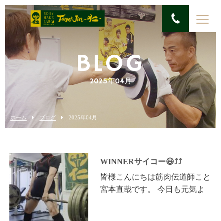
BLOG
2025年04月
ホーム
ブログ
2025年04月
WINNERサイコー😃⤴️⤴️
皆様こんにちは筋肉伝道師こと
宮本直哉です。 今日も元気よ
くいってみよー！ 吉次様 千葉
県パワー大会まで2週間を切り