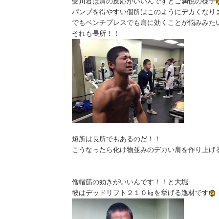
受川君は肩の反応がいいんですとご満悦の様子
パンプを得やすい個所はこのようにデカくなり
でもベンチプレスでも肩に効くことが悩みみた
それも長所！！
短所は長所でもあるのだ！！
こうなったら化け物並みのデカい肩を作り上げ
僧帽筋の効きがいいんです！！と大堀
彼はデッドリフト２１０㎏を挙げる逸材です