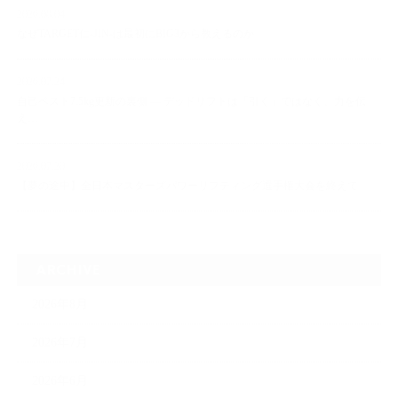
2026.08.04
なぜTARGET仁-JIN-は最初にBIG3から教えるのか
2026.07.24
自己ベスト7.5kg更新の裏側 ― デッドリフトは「引く」ではなく、力を伝
え…
2026.07.20
【夢の途中】全日本マスターズパワーリフティング選手権大会を終えて
ARCHIVE
2026年8月
2026年7月
2026年6月