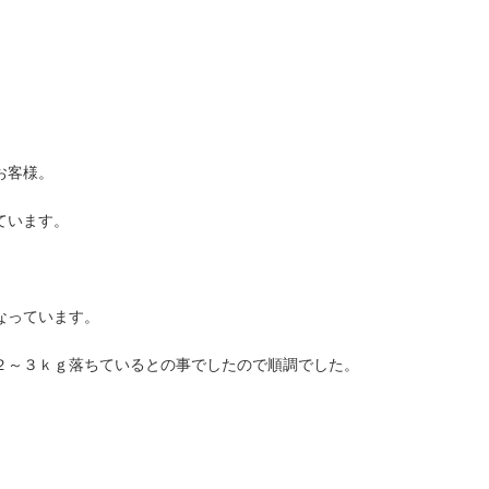
お客様。
ています。
なっています。
２～３ｋｇ落ちているとの事でしたので順調でした。