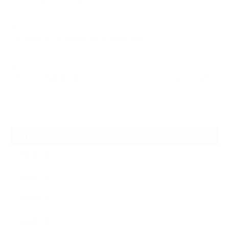
親子で共に歩む、一本の道(タオ)。― TAO ―
2026.08.04
なぜTARGET仁-JIN-は最初にBIG3から教えるのか
2026.07.24
自己ベスト7.5kg更新の裏側 ― デッドリフトは「引く」ではなく、力を伝
え…
ARCHIVE
2026年8月
2026年7月
2026年6月
2026年5月