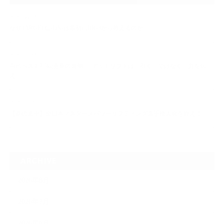
2026.08.04
なぜTARGET仁-JIN-は最初にBIG3から教えるのか
2026.07.24
自己ベスト7.5kg更新の裏側 ― デッドリフトは「引く」ではなく、力を伝
え…
2026.07.20
【夢の途中】全日本マスターズパワーリフティング選手権大会を終えて
ARCHIVE
2026年8月
2026年7月
2026年6月