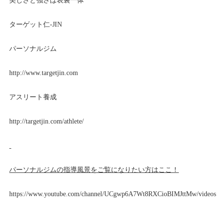
美しさと強さは表裏一体
ターゲット仁
-JIN
パーソナルジム
http://www.targetjin.com
アスリート養成
http://targetjin.com/athlete/
パーソナルジムの指導風景をご覧になりたい方はここ！
https://www.youtube.com/channel/UCgwp6A7Wt8RXCioBIMJttMw/videos