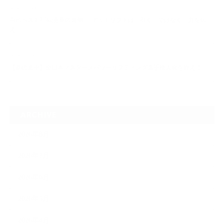
2026.07.24
自己ベスト7.5kg更新の裏側 ― デッドリフトは「引く」ではなく、力を伝
え…
2026.07.20
【夢の途中】全日本マスターズパワーリフティング選手権大会を終えて
ARCHIVE
2026年8月
2026年7月
2026年6月
2026年5月
2026年4月