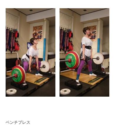
ベンチプレス