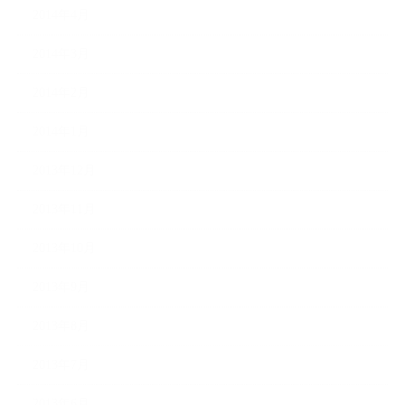
2014年4月
2014年3月
2014年2月
2014年1月
2013年12月
2013年11月
2013年10月
2013年9月
2013年8月
2013年7月
2013年6月