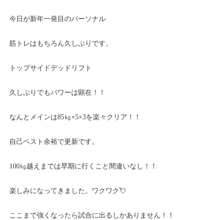
今日が新年一発目のパーソナル
筋トレはもちろん久しぶりです。
トップサイドデッドリフト
久しぶりでもパワーは顕在！！
なんとメインは85㎏×5×3を楽々クリア！！
自己ベスト余裕で更新です。
100㎏越えまでは早期に行くこと間違いなし！！
楽しみになってきました。ワクワク💘
ここまで強くなったら試合に出るしかありません！！