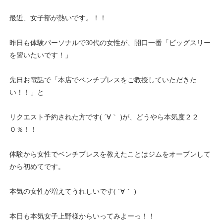
最近、女子部が熱いです。！！
昨日も体験パーソナルで30代の女性が、開口一番「ビッグスリー
を習いたいです！」
先日お電話で「本店でベンチプレスをご教授していただきた
い！！」と
リクエスト予約された方です( ´∀｀ )が、どうやら本気度２２
０％！！
体験から女性でベンチプレスを教えたことはジムをオープンして
から初めてです。
本気の女性が増えてうれしいです( ´∀｀ )
本日も本気女子上野様からいってみよーっ！！