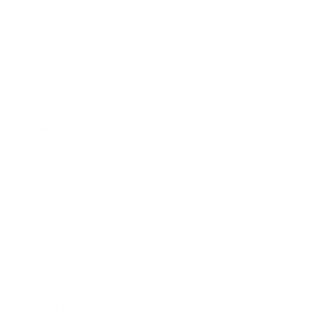
2026年6月
2026年5月
2026年4月
2026年3月
2026年2月
2026年1月
2025年12月
2025年11月
2025年10月
2025年9月
2025年8月