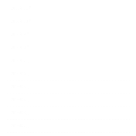
2016年11月
2016年10月
2016年9月
2016年8月
2016年7月
2016年6月
2016年5月
2016年4月
2016年3月
2016年2月