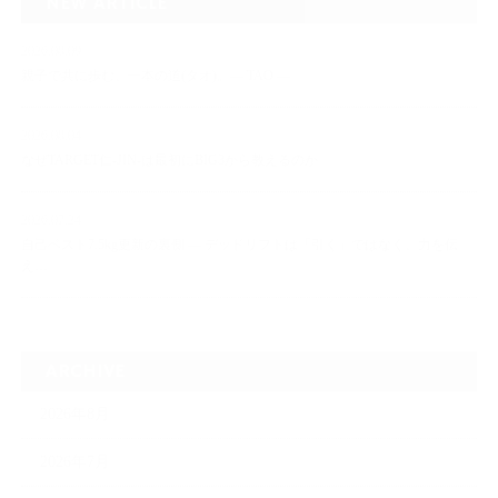
NEW ARTICLE
2026.08.09
親子で共に歩む、一本の道(タオ)。― TAO ―
2026.08.04
なぜTARGET仁-JIN-は最初にBIG3から教えるのか
2026.07.24
自己ベスト7.5kg更新の裏側 ― デッドリフトは「引く」ではなく、力を伝
え…
ARCHIVE
2026年8月
2026年7月