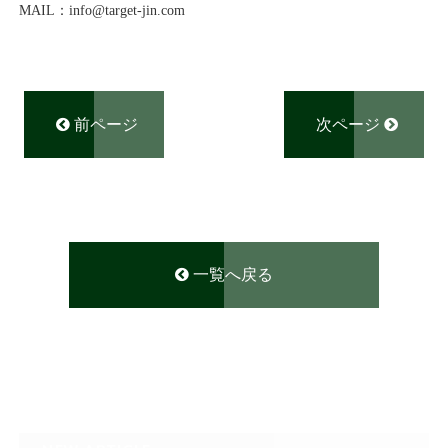
MAIL
：
info@
target-jin.com
前ページ
次ページ
一覧へ戻る