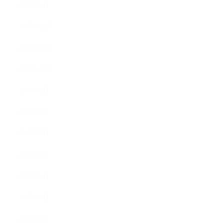
2016年1月
2015年12月
2015年11月
2015年10月
2015年9月
2015年8月
2015年7月
2015年6月
2015年5月
2015年4月
2015年3月