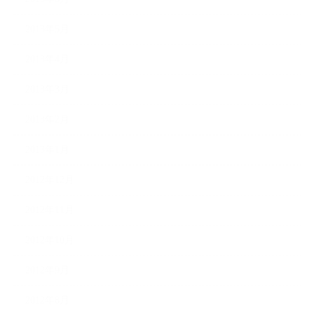
2013年5月
2013年4月
2013年3月
2013年2月
2013年1月
2012年12月
2012年11月
2012年10月
2012年9月
2012年8月