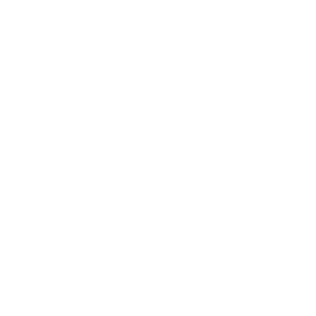
2025年7月
2025年6月
2025年5月
2025年4月
2025年3月
2025年2月
2025年1月
2024年12月
2024年11月
2024年10月