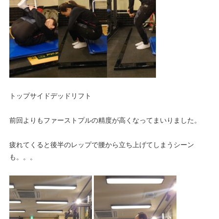
トップサイドデッドリフト
前回よりもファーストプルの精度が高くなってまいりました。
疲れてくると後半のレップで腰から立ち上げてしまうシーン
も。。。