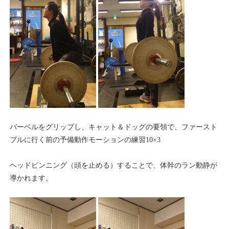
バーベルをグリップし、キャット＆ドッグの要領で、ファースト
プルに行く前の予備動作モーションの練習10×3
ヘッドピンニング（頭を止める）することで、体幹のラン動静が
導かれます。