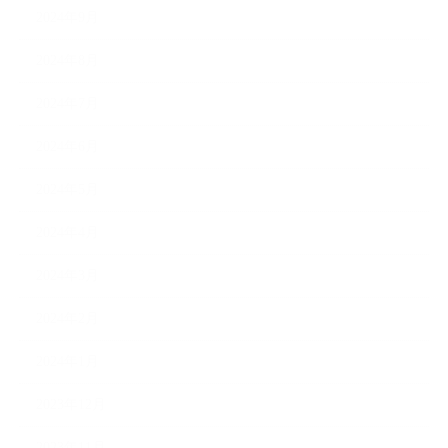
2024年9月
2024年8月
2024年7月
2024年6月
2024年5月
2024年4月
2024年3月
2024年2月
2024年1月
2023年12月
2023年11月