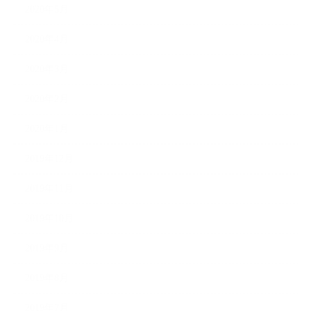
2020年5月
2020年4月
2020年3月
2020年2月
2020年1月
2019年12月
2019年11月
2019年10月
2019年9月
2019年8月
2019年7月