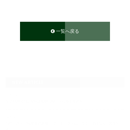
一覧へ戻る
NEW ARTICLE
2026.08.04
なぜTARGET仁-JIN-は最初にBIG3から教えるのか
2026.07.24
自己ベスト7.5kg更新の裏側 ― デッドリフトは「引く」ではなく、力を伝
え…