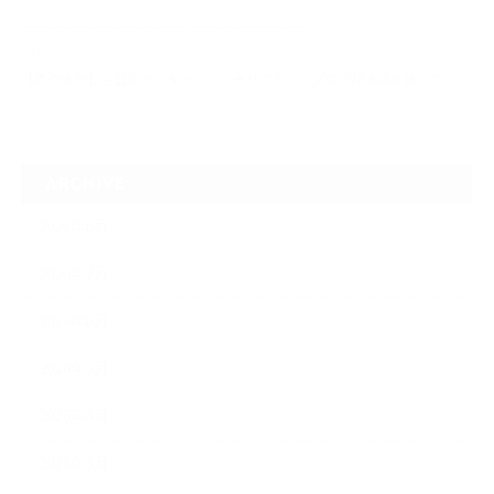
2026.07.20
【夢の途中】全日本マスターズパワーリフティング選手権大会を終えて
ARCHIVE
2026年8月
2026年7月
2026年6月
2026年5月
2026年4月
2026年3月