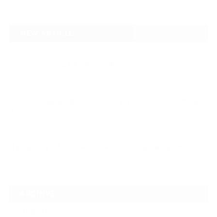
NEW ARTICLE
2026.08.04
なぜTARGET仁-JIN-は最初にBIG3から教えるのか
2026.07.24
自己ベスト7.5kg更新の裏側 ― デッドリフトは「引く」ではなく、力を伝
え…
2026.07.20
【夢の途中】全日本マスターズパワーリフティング選手権大会を終えて
ARCHIVE
2026年8月