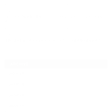
2026.07.24
自己ベスト7.5kg更新の裏側 ― デッドリフトは「引く」ではなく、力を伝
え…
2026.07.20
【夢の途中】全日本マスターズパワーリフティング選手権大会を終えて
ARCHIVE
2026年8月
2026年7月
2026年6月
2026年5月