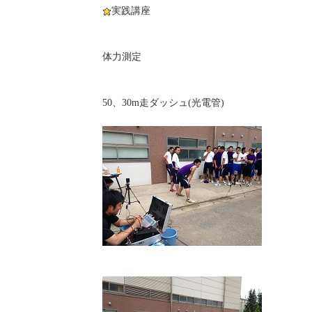
実践講座
体力測定
50、30m走ダッシュ(光電管)