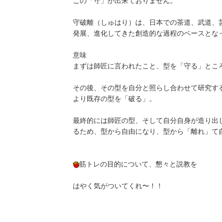
この「守」が出来ておりません。
守破離（しゅはり）は、日本での茶道、武道、
発展、進化してきた創造的な過程のベースとな
意味
まずは師匠に言われたこと、型を「守る」とこ
その後、その型を自分と照らし合わせて研究す
より既存の型を「破る」。
最終的には師匠の型、そして自分自身が造り出
るため、型から自由になり、型から「離れ」て
筋トレの目的について、懇々と説教を
はやく気がついてくれ〜！！