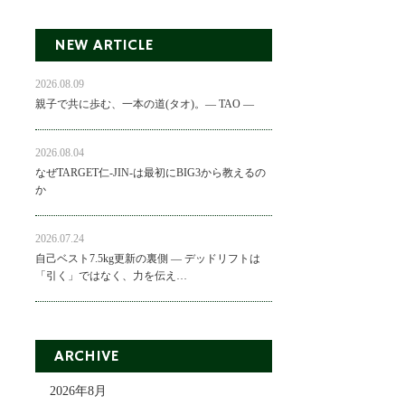
NEW ARTICLE
2026.08.09
親子で共に歩む、一本の道(タオ)。― TAO ―
2026.08.04
なぜTARGET仁-JIN-は最初にBIG3から教えるの
か
2026.07.24
自己ベスト7.5kg更新の裏側 ― デッドリフトは
「引く」ではなく、力を伝え…
ARCHIVE
2026年8月