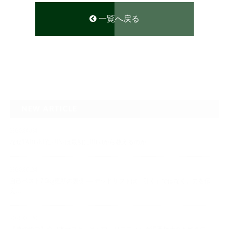
一覧へ戻る
NEW ARTICLE
2026.08.04
なぜTARGET仁-JIN-は最初にBIG3から教えるのか
2026.07.24
自己ベスト7.5kg更新の裏側 ― デッドリフトは「引く」ではなく、力を伝
え…
2026.07.20