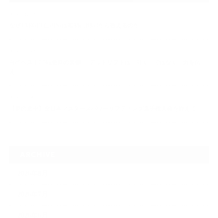
2026.08.04
なぜTARGET仁-JIN-は最初にBIG3から教えるのか
2026.07.24
自己ベスト7.5kg更新の裏側 ― デッドリフトは「引く」ではなく、力を伝
え…
2026.07.20
【夢の途中】全日本マスターズパワーリフティング選手権大会を終えて
ARCHIVE
2026年8月
2026年7月
2026年6月