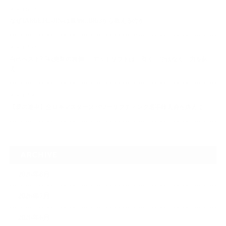
2026.08.04
なぜTARGET仁-JIN-は最初にBIG3から教えるのか
2026.07.24
自己ベスト7.5kg更新の裏側 ― デッドリフトは「引く」ではなく、力を伝
え…
2026.07.20
【夢の途中】全日本マスターズパワーリフティング選手権大会を終えて
ARCHIVE
2026年8月
2026年7月
2026年6月