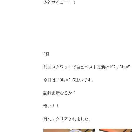
体幹サイコー！！
S様
前回スクワットで自己ベスト更新の107，5㎏×5×
今日は110㎏×5×5狙いです。
記録更新なるか？
軽い！！
難なくクリアされました。