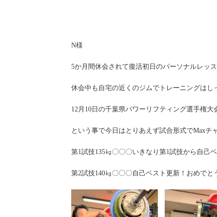
N様
5か月間休会されて復活初日のパーソナルレッ
休会中も自宅の近くのジムでトレーニングはし
12月10日の千葉県パワーリフティング選手権
という事で今日はとりあえず試合形式でMaxチ
第1試技135㎏〇〇〇いきなり第1試技から自
第2試技140㎏〇〇〇自己ベスト更新！おめでと