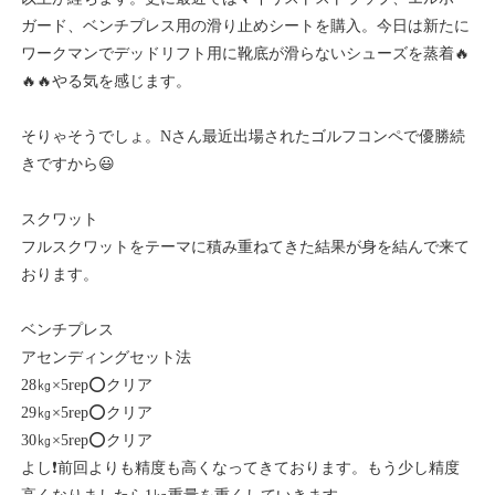
ガード、ベンチプレス用の滑り止めシートを購入。今日は新たに
ワークマンでデッドリフト用に靴底が滑らないシューズを蒸着🔥
🔥🔥やる気を感じます。
そりゃそうでしょ。Nさん最近出場されたゴルフコンペで優勝続
きですから😃
スクワット
フルスクワットをテーマに積み重ねてきた結果が身を結んで来て
おります。
ベンチプレス
アセンディングセット法
28㎏×5rep⭕クリア
29㎏×5rep⭕クリア
30㎏×5rep⭕クリア
よし❗前回よりも精度も高くなってきております。もう少し精度