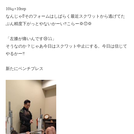
10㎏×10rep
なんじゃ⁉️そのフォームはしばらく最近スクワットから逃げてた
ぶん精度下がっとやないかーい‼️こらー💢😠💢
「左膝が痛いんです😢⤵️⤵️」
そうなのか？じゃあ今日はスクワット中止にする。今日は信じて
やるかー‼️
新たにベンチプレス