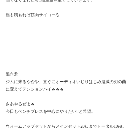
高くなりましたら1㎏重量を重くしていきます。
塵も積もれば筋肉サイコー💪
陽向君
ジムに来るや否や、直ぐにオーディオいじりはじめ鬼滅の刃の曲
に変えてテンションハイ🔥🔥🔥
さあやるぜよ🔥
今日もベンチプレスを中心にやりたい‼️と希望。
ウォームアップセットからメインセット20㎏までトータル10set。