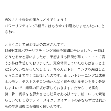
吉次さん手根骨の痛みはどうでしょう？
パワーリフティング3種目にはもう全く影響ありません❗とのこと
😉👍✨
と言うことで完全復活の吉次さんです。
12/6千葉県パワーリフティング国体予選間に合いました。一時は
どうなるかと思いましたが、予想よりも回復が早く～・・・て言
うか私は予想しておりました。完全休養していたならばきっとま
だ治っていなかったでしょう。ちゃんとトレーニングを継続した
からここまで早くに回復したのです。正しいトレーニングは成長
ホルモン、テストステロン他たんぱく質合成ホルモンを多く分泌
しますので、組織の回復が著しくおきます。だからこそ筋肉、
腱、骨、靭帯をも肥大させる効果がある訳です。筋トレって素晴
らしいでしょ😃ボディーメイク、ダイエットのみならずに怪我か
らの早期回復にも物凄く良いんです。