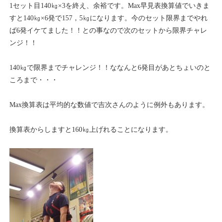
1セット目140㎏×3を終え、余裕です。Max早見表換算値でいきま
すと140㎏×6発で157，5㎏になります。今のセット限界までやれ
ば6発イケてました！！との事なので次のセットから限界チャレ
ンジ！！
140㎏で限界までチャレンジ！！ななんと6発目があとちょいのと
ころまで・・・
Max換算表は平均的な数値で吉次さんのように例外もあります。
換算表からしますと160㎏上げれることになります。