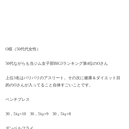
O様（50代代女性）
50代ながらも当ジム女子部BIG3ランキング第4位のOさん
上位3名はバリバリのアスリート。その次に健康＆ダイエット目
的のOさんが入ってること自体すごいことです。
ベンチプレス
30，5㎏×10 30，5㎏×9 30，5㎏×8
ダンベルフライ