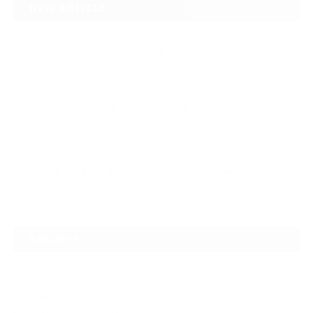
NEW ARTICLE
2026.08.04
なぜTARGET仁-JIN-は最初にBIG3から教えるのか
2026.07.24
自己ベスト7.5kg更新の裏側 ― デッドリフトは「引く」ではなく、力を伝
え…
2026.07.20
【夢の途中】全日本マスターズパワーリフティング選手権大会を終えて
ARCHIVE
2026年8月
2026年7月