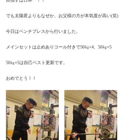
目指すは日本一！！
でも太陽君よりもなぜか、お父様の方が本気度が高い(笑)
今日はベンチプレスから行いました。
メインセットは止めありコール付きで50㎏×4、50㎏×5
50㎏×5は自己ベスト更新です。
おめでとう！！