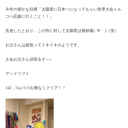
今年の密かな目標「太陽君に日本一になってもらい世界大会トル
コへ応援に行くこと！！」
先述したとおり、この件に対して太陽君は無頓着( ´∀｀ )（笑）
お父さんは超狙ってドキドキのようです。
さあお父さん頑張るぞ～♪
デッドリフト
142，5㎏×5×5を難なくクリア！！