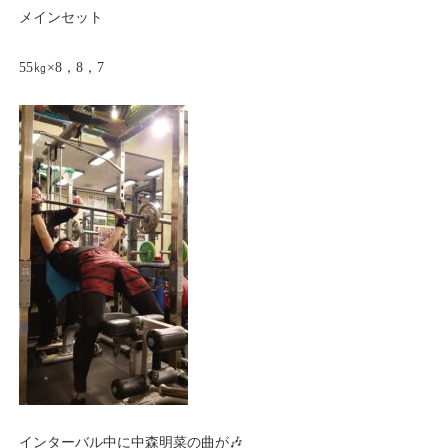
メインセット
55㎏×8，8，7
インターバル中に中森明菜の曲が🎶