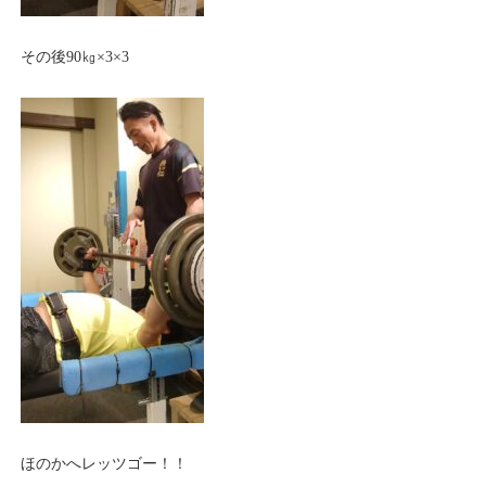
その後90㎏×3×3
ほのかへレッツゴー！！