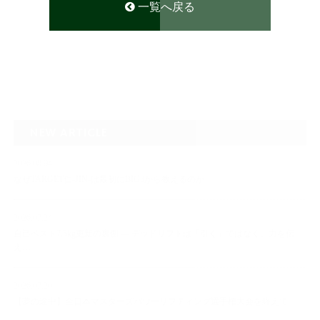
一覧へ戻る
NEW ARTICLE
2026.08.04
なぜTARGET仁-JIN-は最初にBIG3から教えるのか
2026.07.24
自己ベスト7.5kg更新の裏側 ― デッドリフトは「引く」ではなく、力を伝
え…
2026.07.20
【夢の途中】全日本マスターズパワーリフティング選手権大会を終えて