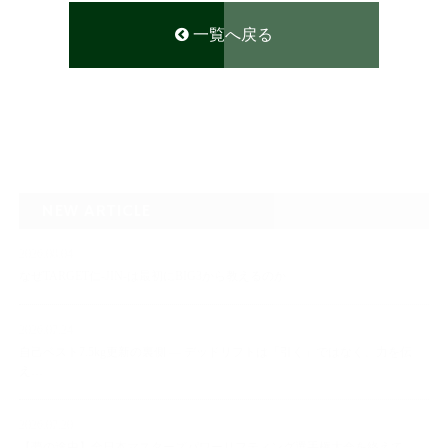
一覧へ戻る
NEW ARTICLE
2026.08.04
なぜTARGET仁-JIN-は最初にBIG3から教えるのか
2026.07.24
自己ベスト7.5kg更新の裏側 ― デッドリフトは「引く」ではなく、力を伝
え…
2026.07.20
【夢の途中】全日本マスターズパワーリフティング選手権大会を終えて