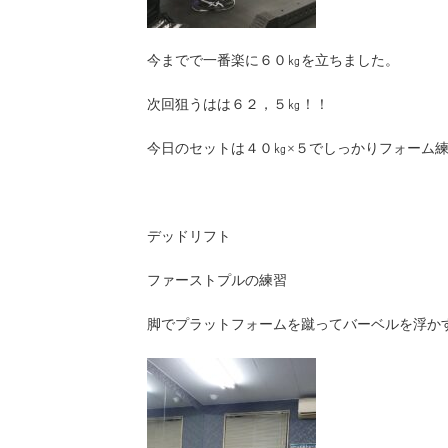
今までで一番楽に６０㎏を立ちました。
次回狙うはは６２，５㎏！！
今日のセットは４０㎏×５でしっかりフォーム
デッドリフト
ファーストプルの練習
脚でプラットフォームを蹴ってバーベルを浮か