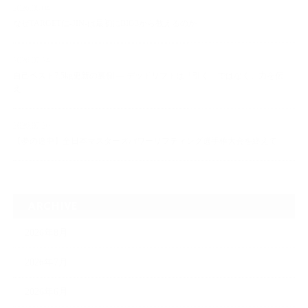
2026.08.04
なぜTARGET仁-JIN-は最初にBIG3から教えるのか
2026.07.24
自己ベスト7.5kg更新の裏側 ― デッドリフトは「引く」ではなく、力を伝
え…
2026.07.20
【夢の途中】全日本マスターズパワーリフティング選手権大会を終えて
ARCHIVE
2026年8月
2026年7月
2026年6月