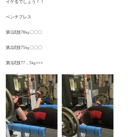
イケるでしょう！！
ベンチプレス
第1試技70㎏〇〇〇
第2試技75㎏〇〇〇
第3試技77，5㎏×××