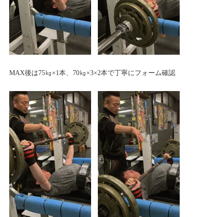
MAX後は75㎏×1本、70㎏×3×2本で丁寧にフォーム確認