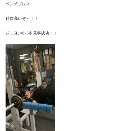
ベンチプレス
精度高いぞ～！！
27，5㎏×8×3本見事成功！！