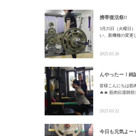
携帯復活祭!!
3月25日（火曜日
い、新機種の変更
2025.03.26
んやったー！純
皆様こんにちは筋
🔥🔥 筋肉伝道
2025.03.22
今日も元気よー