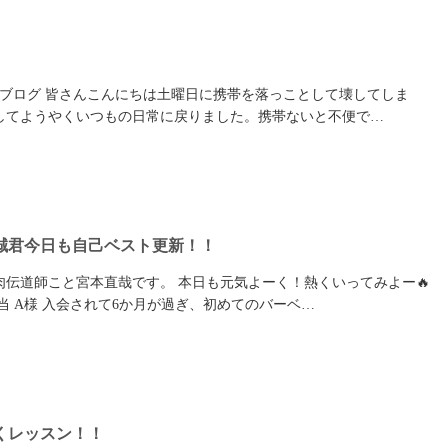
）ブログ 皆さんこんにちは土曜日に携帯を落っことして壊してしま
してようやくいつもの日常に戻りました。携帯ないと不便で…
誠君今日も自己ベスト更新！！
肉伝道師こと宮本直哉です。 本日も元気よーく！熱くいってみよー🔥
師担当 A様 入会されて6か月が過ぎ、初めてのバーベ…
くレッスン！！