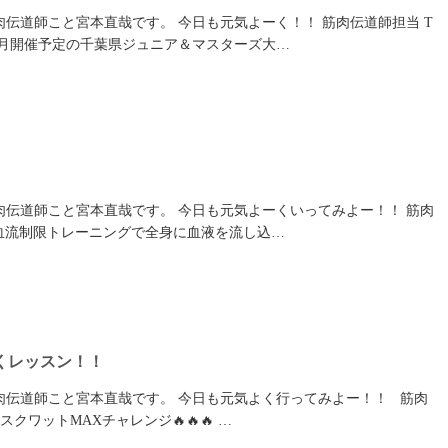
伝道師こと宮本直哉です。 今日も元気よーく！！ 筋肉伝道師担当 T
5月開催予定の千葉県ジュニア＆マスターズ大…
肉伝道師こと宮本直哉です。 今日も元気よーくいってみよー！！ 筋肉
 血流制限トレーニングで全身に血液を流し込…
くレッスン！！
肉伝道師こと宮本直哉です。 今日も元気よく行ってみよー！！ 筋肉
スクワットMAXチャレンジ🔥🔥🔥 …