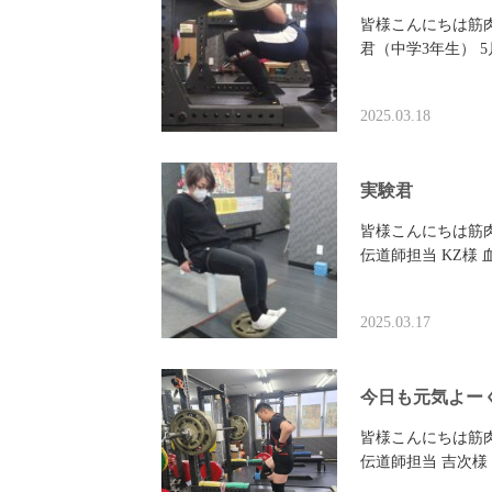
皆様こんにちは筋肉
君（中学3年生） 
2025.03.18
実験君
皆様こんにちは筋
伝道師担当 KZ様
2025.03.17
今日も元気よー
皆様こんにちは筋
伝道師担当 吉次様 