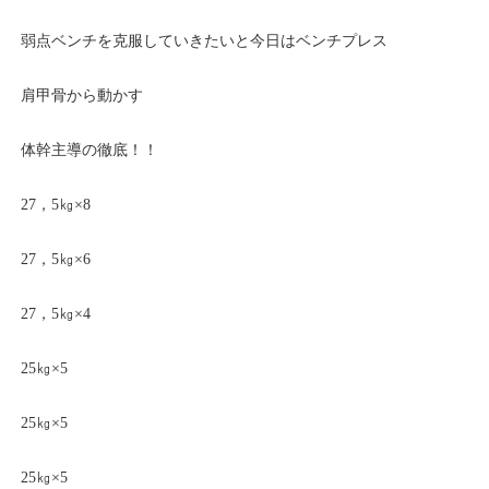
弱点ベンチを克服していきたいと今日はベンチプレス
肩甲骨から動かす
体幹主導の徹底！！
27，5㎏×8
27，5㎏×6
27，5㎏×4
25㎏×5
25㎏×5
25㎏×5