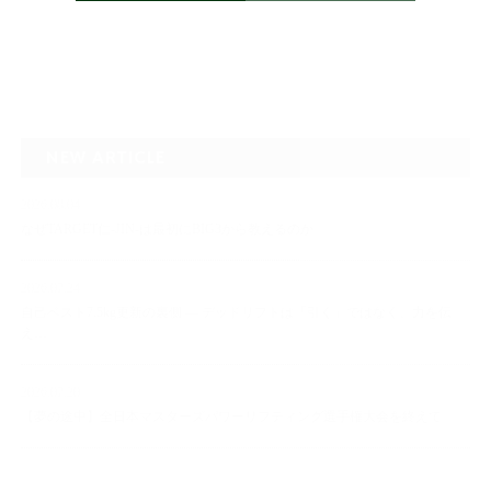
NEW ARTICLE
2026.08.04
なぜTARGET仁-JIN-は最初にBIG3から教えるのか
2026.07.24
自己ベスト7.5kg更新の裏側 ― デッドリフトは「引く」ではなく、力を伝
え…
2026.07.20
【夢の途中】全日本マスターズパワーリフティング選手権大会を終えて