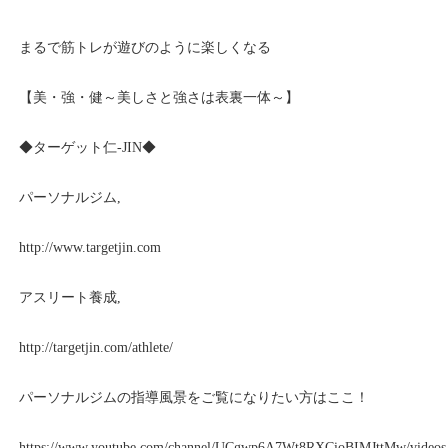
まるで筋トレが遊びのように楽しくなる
【美・強・健～美しさと強さは表裏一体～】
◆ターゲット仁
-JIN
◆
パーソナルジム
,
http://www.targetjin.com
アスリート養成
,
http://targetjin.com/athlete/
パーソナルジムの指導風景をご覧になりたい方はここ！
https://www.youtube.com/channel/UCgwp6A7Wt8RXCioBIMJttMw/videos