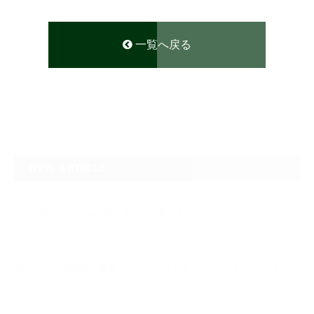
一覧へ戻る
NEW ARTICLE
2026.08.04
なぜTARGET仁-JIN-は最初にBIG3から教えるのか
2026.07.24
自己ベスト7.5kg更新の裏側 ― デッドリフトは「引く」ではなく、力を伝
え…