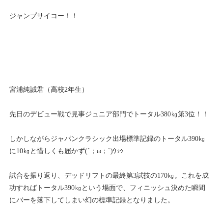
ジャンプサイコー！！
宮浦純誠君（高校2年生）
先日のデビュー戦で見事ジュニア部門でトータル380㎏第3位！！
しかしながらジャパンクラシック出場標準記録のトータル390㎏
に10㎏と惜しくも届かず(´；ω；`)ｳｩｩ
試合を振り返り、デッドリフトの最終第3試技の170㎏。これを成
功すればトータル390㎏という場面で、フィニッシュ決めた瞬間
にバーを落下してしまい幻の標準記録となりました。