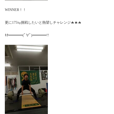
WINNER！！
更に175㎏挑戦したいと熱望しチャレンジ🔥🔥🔥
ｷﾀ━━━━(ﾟ∀ﾟ)━━━━!!