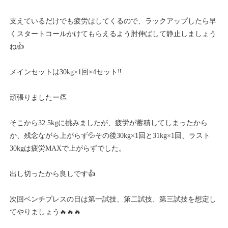
支えているだけでも疲労はしてくるので、ラックアップしたら早
くスタートコールかけてもらえるよう肘伸ばして静止しましょう
ね👍
メインセットは30kg×1回×4セット‼️
頑張りましたー👏
そこから32.5kgに挑みましたが、疲労が蓄積してしまったから
か、残念ながら上がらず💦その後30kg×1回と31kg×1回、ラスト
30kgは疲労MAXで上がらずでした。
出し切ったから良しです👍
次回ベンチプレスの日は第一試技、第二試技、第三試技を想定し
てやりましょう🔥🔥🔥