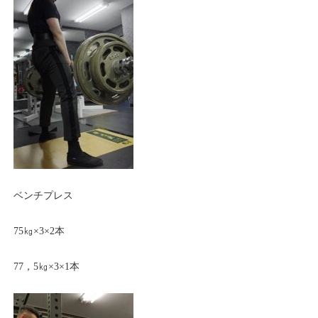
ベンチプレス
75㎏×3×2本
77，5㎏×3×1本