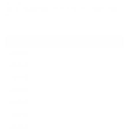
2026.07.24
自己ベスト7.5kg更新の裏側 ― デッドリフトは「引く」ではなく、力を伝
え…
ARCHIVE
2026年8月
2026年7月
2026年6月
2026年5月
2026年4月
2026年3月
2026年2月