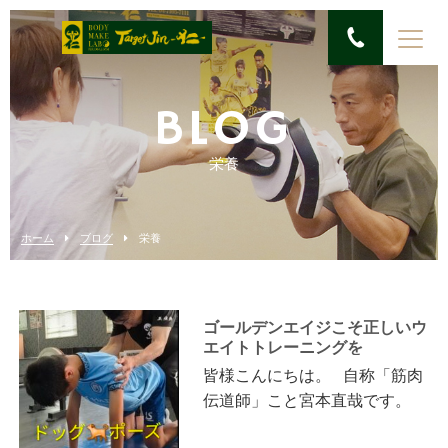
BLOG
栄養
ホーム
ブログ
栄養
ゴールデンエイジこそ正しいウ
エイトトレーニングを
皆様こんにちは。 自称「筋肉
伝道師」こと宮本直哉です。
今回は、今月入会された小学6