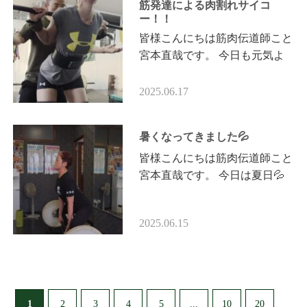
筋発達による肉割れサイコ
ー！！
皆様こんにちは筋肉伝道師こと
宮本直哉です。 今日も元気よ
く言ってみよー！ 筋肉伝道師
担当 レイナー様 ジャパンクラ
2025.06.17
シックマスターズパワー大会…
暑くなってきました💦
皆様こんにちは筋肉伝道師こと
宮本直哉です。 今日は夏日💦
暑さに負けずに今日も元気よく
いってみよー！！ 河本スタッ
2025.06.15
フ フォームローラーで入念
に…
1
...
2
3
4
5
10
20