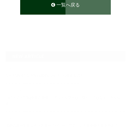
一覧へ戻る
NEW ARTICLE
2026.08.04
なぜTARGET仁-JIN-は最初にBIG3から教えるのか
2026.07.24
自己ベスト7.5kg更新の裏側 ― デッドリフトは「引く」ではなく、力を伝
え…
2026.07.20
【夢の途中】全日本マスターズパワーリフティング選手権大会を終えて