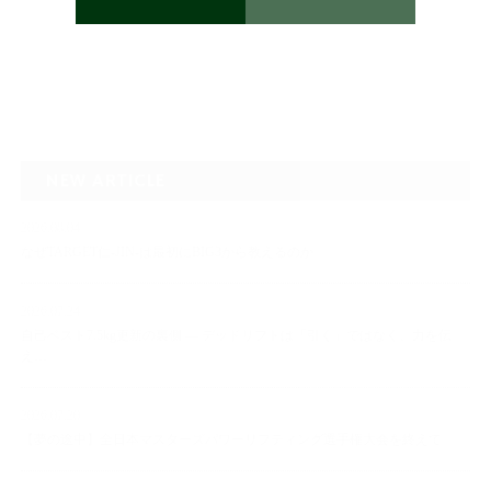
NEW ARTICLE
2026.08.04
なぜTARGET仁-JIN-は最初にBIG3から教えるのか
2026.07.24
自己ベスト7.5kg更新の裏側 ― デッドリフトは「引く」ではなく、力を伝
え…
2026.07.20
【夢の途中】全日本マスターズパワーリフティング選手権大会を終えて