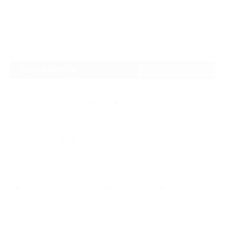
NEW ARTICLE
2026.08.04
なぜTARGET仁-JIN-は最初にBIG3から教えるのか
2026.07.24
自己ベスト7.5kg更新の裏側 ― デッドリフトは「引く」ではなく、力を伝
え…
2026.07.20
【夢の途中】全日本マスターズパワーリフティング選手権大会を終えて