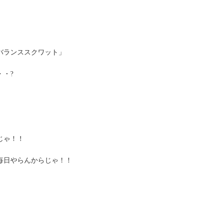
バランススクワット」
・?
じゃ！！
毎日やらんからじゃ！！