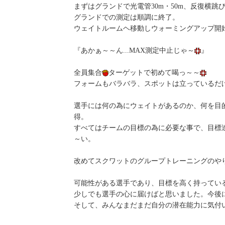
まずはグランドで光電管30m・50m、反復横
グランドでの測定は順調に終了。
ウェイトルームヘ移動しウォーミングアップ開
『あかぁ～～ん...MAX測定中止じゃ～
』
全員集合
ターゲットで初めて喝っ～～
フォームもバラバラ、スポットは立っているだ
選手には何の為にウェイトがあるのか、何を目
得。
すべてはチームの目標の為に必要な事で、目標
～い。
改めてスクワットのグループトレーニングのや
可能性がある選手であり、目標を高く持ってい
少しでも選手の心に届けばと思いました。今後
そして、みんなまだまだ自分の潜在能力に気付