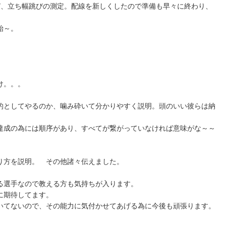
跳び、立ち幅跳びの測定。配線を新しくしたので準備も早々に終わり、
始～。
け。。。
的としてやるのか、噛み砕いて分かりやすく説明。頭のいい彼らは納
達成の為には順序があり、すべてが繋がっていなければ意味がな～～
り方を説明。 その他諸々伝えました。
る選手なので教える方も気持ちが入ります。
に期待してます。
いてないので、その能力に気付かせてあげる為に今後も頑張ります。