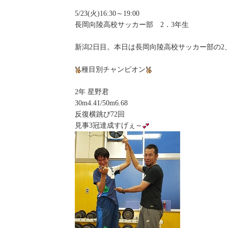
5/23(火)16:30～19:00
長岡向陵高校サッカー部 2．3年生
新潟2日目。本日は長岡向陵高校サッカー部の2
種目別チャンピオン
2年 星野君
30m4.41/50m6.68
反復横跳び72回
見事3冠達成すげぇ～