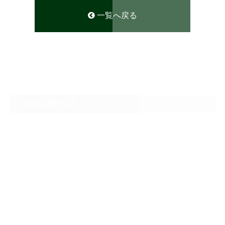
一覧へ戻る
NEW ARTICLE
2026.08.04
なぜTARGET仁-JIN-は最初にBIG3から教えるのか
2026.07.24
自己ベスト7.5kg更新の裏側 ― デッドリフトは「引く」ではなく、力を伝
え…
2026.07.20
【夢の途中】全日本マスターズパワーリフティング選手権大会を終えて