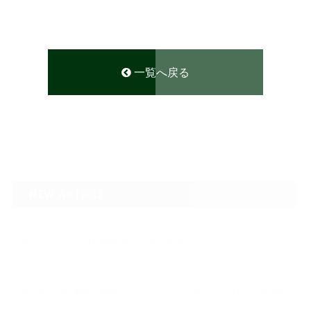
一覧へ戻る
NEW ARTICLE
2026.08.04
なぜTARGET仁-JIN-は最初にBIG3から教えるのか
2026.07.24
自己ベスト7.5kg更新の裏側 ― デッドリフトは「引く」ではなく、力を伝
え…