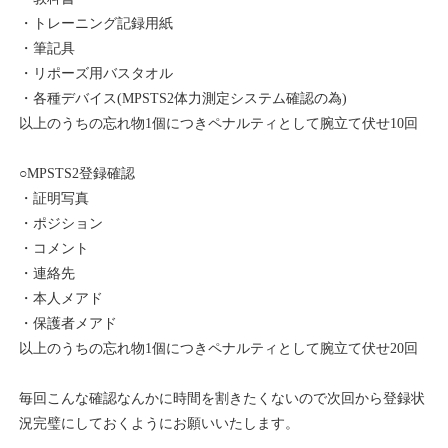
・トレーニング記録用紙
・筆記具
・リポーズ用バスタオル
・各種デバイス(MPSTS2体力測定システム確認の為)
以上のうちの忘れ物1個につきペナルティとして腕立て伏せ10回
○MPSTS2登録確認
・証明写真
・ポジション
・コメント
・連絡先
・本人メアド
・保護者メアド
以上のうちの忘れ物1個につきペナルティとして腕立て伏せ20回
毎回こんな確認なんかに時間を割きたくないので次回から登録状
況完璧にしておくようにお願いいたします。