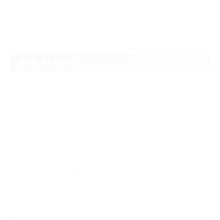
NEW ARTICLE
2026.08.09
親子で共に歩む、一本の道(タオ)。― TAO ―
2026.08.04
なぜTARGET仁-JIN-は最初にBIG3から教えるのか
2026.07.24
自己ベスト7.5kg更新の裏側 ― デッドリフトは「引く」ではなく、力を伝
え…