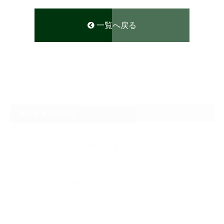
一覧へ戻る
NEW ARTICLE
2026.08.04
なぜTARGET仁-JIN-は最初にBIG3から教えるのか
2026.07.24
自己ベスト7.5kg更新の裏側 ― デッドリフトは「引く」ではなく、力を伝
え…
2026.07.20