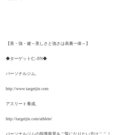
【美・強・健～美しさと強さは表裏一体～】
◆ターゲット仁-JIN◆
パーソナルジム,
http://www.targetjin.com
アスリート養成,
http://targetjin.com/athlete/
パーソナルジムの指導風景をご覧になりたい方はここ！