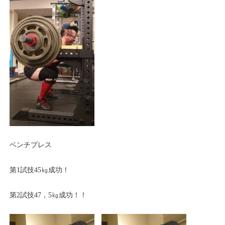
ベンチプレス
第1試技45㎏成功！
第2試技47，5㎏成功！！