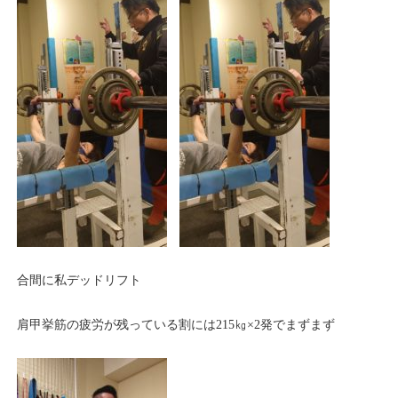
合間に私デッドリフト
肩甲挙筋の疲労が残っている割には215㎏×2発でまずまず