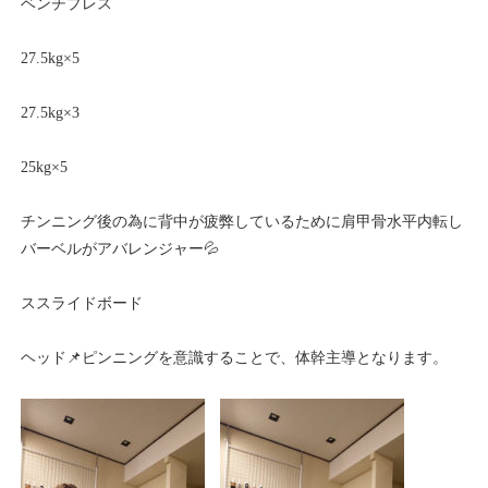
ベンチプレス
27.5kg×5
27.5kg×3
25kg×5
チンニング後の為に背中が疲弊しているために肩甲骨水平内転し
バーベルがアバレンジャー💦
ススライドボード
ヘッド📌ピンニングを意識することで、体幹主導となります。