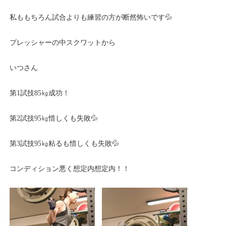
私ももちろん試合よりも練習の方が断然怖いです💦
プレッシャーの中スクワットから
いつさん
第1試技85㎏成功！
第2試技95㎏惜しくも失敗💦
第3試技95㎏粘るも惜しくも失敗💦
コンディション悪く想定内想定内！！