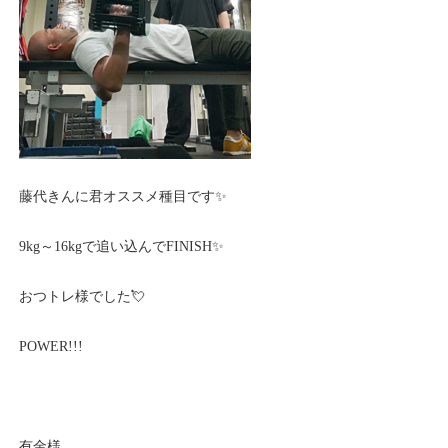
藤代きんに君オススメ種目です✨
9kg～16kgで追い込んでFINISH✨
おつトレ様でした💘
POWER!!!
有金様