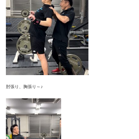
肘張り、胸張り～♪