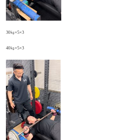
30㎏×5×3
40㎏×5×3