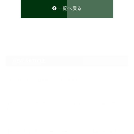
一覧へ戻る
NEW ARTICLE
2026.08.04
なぜTARGET仁-JIN-は最初にBIG3から教えるのか
2026.07.24
自己ベスト7.5kg更新の裏側 ― デッドリフトは「引く」ではなく、力を伝
え…
2026.07.20
【夢の途中】全日本マスターズパワーリフティング選手権大会を終えて