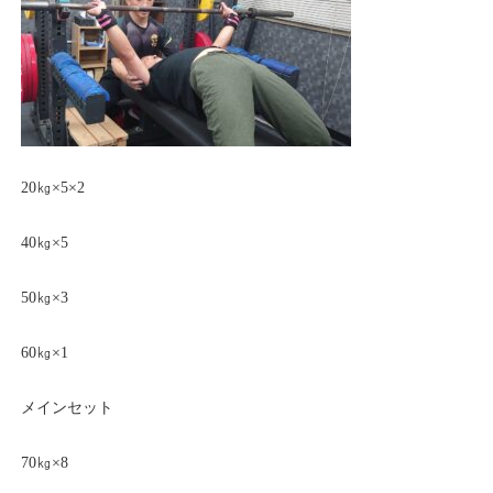
20㎏×5×2
40㎏×5
50㎏×3
60㎏×1
メインセット
70㎏×8