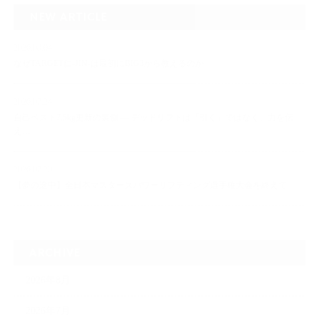
NEW ARTICLE
2026.08.04
なぜTARGET仁-JIN-は最初にBIG3から教えるのか
2026.07.24
自己ベスト7.5kg更新の裏側 ― デッドリフトは「引く」ではなく、力を伝
え…
2026.07.20
【夢の途中】全日本マスターズパワーリフティング選手権大会を終えて
ARCHIVE
2026年8月
2026年7月