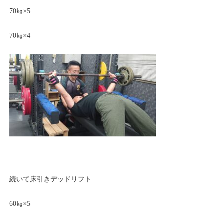
70㎏×5
70㎏×4
続いて床引きデッドリフト
60㎏×5