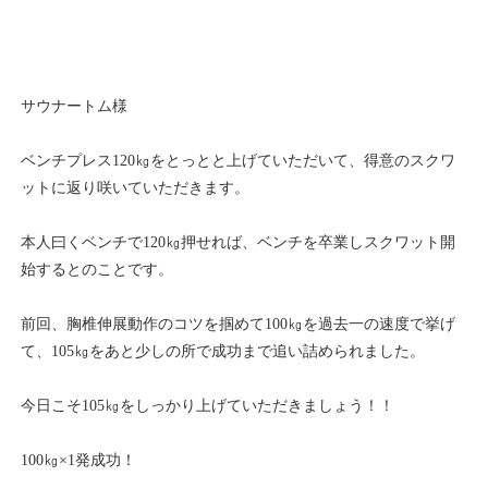
サウナートム様
ベンチプレス120㎏をとっとと上げていただいて、得意のスクワ
ットに返り咲いていただきます。
本人曰くベンチで120㎏押せれば、ベンチを卒業しスクワット開
始するとのことです。
前回、胸椎伸展動作のコツを掴めて100㎏を過去一の速度で挙げ
て、105㎏をあと少しの所で成功まで追い詰められました。
今日こそ105㎏をしっかり上げていただきましょう！！
100㎏×1発成功！