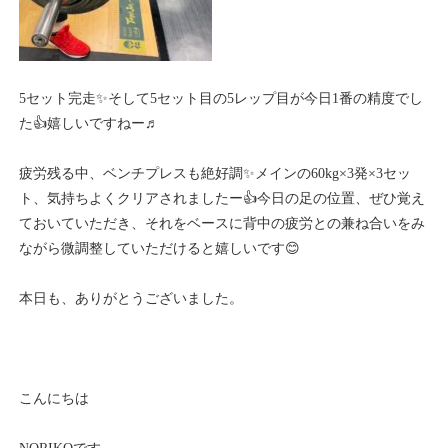
5セット完走✨そして5セット目の5レップ目が今日1番の精度でし
た👍嬉しいですねー♬
疲労残る中、ベンチプレスも絶好調✨メインの60kg×3発×3セッ
ト、気持ちよくクリアされましたー👍今日の足の位置、ぜひ覚え
ておいていただき、それをベースに背中の疲労との兼ね合いをみ
ながら微調整していただけると嬉しいです😊
本日も、ありがとうございました。
こんにちは