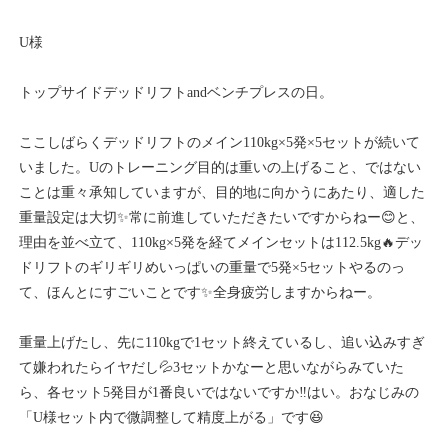
U様
トップサイドデッドリフトandベンチプレスの日。
ここしばらくデッドリフトのメイン110kg×5発×5セットが続いて
いました。Uのトレーニング目的は重いの上げること、ではない
ことは重々承知していますが、目的地に向かうにあたり、適した
重量設定は大切✨常に前進していただきたいですからねー😊と、
理由を並べ立て、110kg×5発を経てメインセットは112.5kg🔥デッ
ドリフトのギリギリめいっぱいの重量で5発×5セットやるのっ
て、ほんとにすごいことです✨全身疲労しますからねー。
重量上げたし、先に110kgで1セット終えているし、追い込みすぎ
て嫌われたらイヤだし💦3セットかなーと思いながらみていた
ら、各セット5発目が1番良いではないですか‼️はい。おなじみの
「U様セット内で微調整して精度上がる」です😆