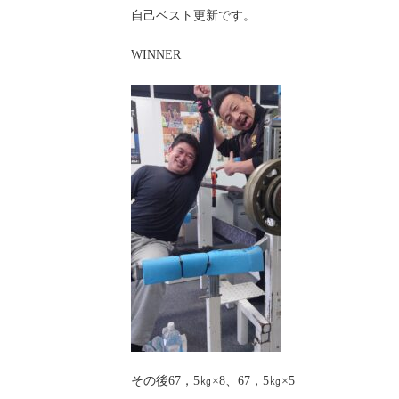
自己ベスト更新です。
WINNER
その後67，5㎏×8、67，5㎏×5