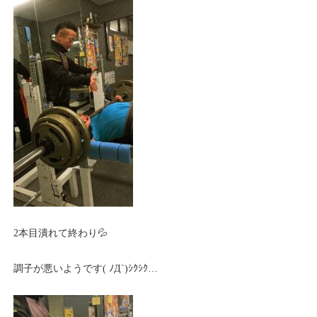
2本目潰れて終わり💦
調子が悪いようです( ﾉД`)ｼｸｼｸ…