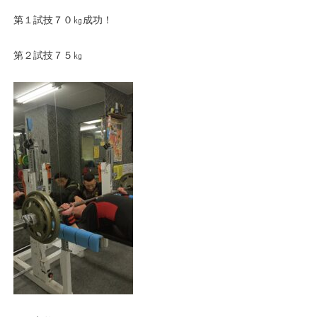
第１試技７０㎏成功！
第２試技７５㎏