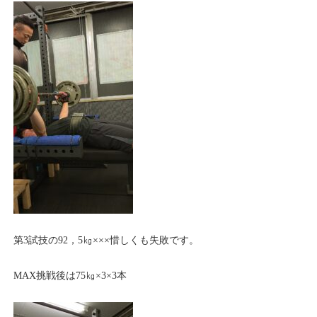
第3試技の92，5㎏×××惜しくも失敗です。
MAX挑戦後は75㎏×3×3本