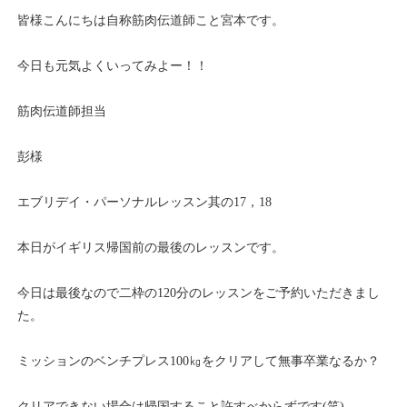
皆様こんにちは自称筋肉伝道師こと宮本です。
今日も元気よくいってみよー！！
筋肉伝道師担当
彭様
エブリデイ・パーソナルレッスン其の17，18
本日がイギリス帰国前の最後のレッスンです。
今日は最後なので二枠の120分のレッスンをご予約いただきまし
た。
ミッションのベンチプレス100㎏をクリアして無事卒業なるか？
クリアできない場合は帰国すること許すべからずです(笑)