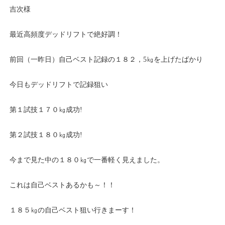
吉次様
最近高頻度デッドリフトで絶好調！
前回（一昨日）自己ベスト記録の１８２，5㎏を上げたばかり
今日もデッドリフトで記録狙い
第１試技１７０㎏成功!
第２試技１８０㎏成功!
今まで見た中の１８０㎏で一番軽く見えました。
これは自己ベストあるかも～！！
１８５㎏の自己ベスト狙い行きまーす！