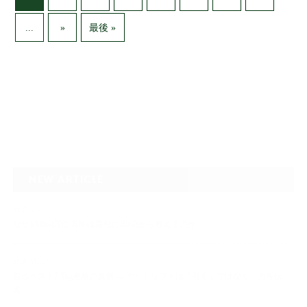
...
»
最後 »
NEW ARTICLE
2026.08.04
なぜTARGET仁-JIN-は最初にBIG3から教えるのか
2026.07.24
自己ベスト7.5kg更新の裏側 ― デッドリフトは「引く」ではなく、力を伝
え…