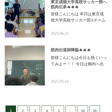
東京成徳大学高校サッカー部へ
筋肉伝承🔥🔥🔥
皆様こんにちは 本日は東京成
徳大学高校サッカー部Aチーム
へ筋肉伝承🔥🔥🔥 ◉筋力学講座
４スタンス理論 ５ポイント理
2025.06.25
論 選手全員の４スタンスタイ
プチ…
筋肉伝道師降臨🔥🔥🔥
皆様こんにちは今日も熱くいっ
てみよー！！ 今日は都内へ出
張指導へ行ってきました。 東
京成徳大学高校サッカー部1年
2025.05.16
生へ筋肉伝承🔥🔥🔥 新入生へ
対しての…
1
...
2
3
4
5
10
20