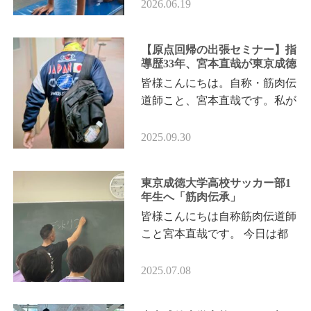
年生の茗君をご紹介させていた
2026.06.19
だきます。 …
​【原点回帰の出張セミナー】指
導歴33年、宮本直哉が東京成徳
大学高校サッカー部へ筋肉を伝
​皆様こんにちは。自称・筋肉伝
承する理由
道師こと、宮本直哉です。 ​私が
パーソナルジムを開業して今年
で8年目。まだ「新山者」の域
2025.09.30
を出ませんが、学校運動部への
出張指…
東京成徳大学高校サッカー部1
年生へ「筋肉伝承」
皆様こんにちは自称筋肉伝道師
こと宮本直哉です。 今日は都
内へ出張パーソナルへ行ってき
ました。 筋肉伝道師担当 理論
2025.07.08
講座：モチベーションとトレ
ー…