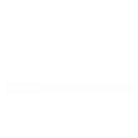
親子で共に歩む、一本の道(タオ)。― TAO ―
2026.08.04
なぜTARGET仁-JIN-は最初にBIG3から教えるのか
2026.07.24
自己ベスト7.5kg更新の裏側 ― デッドリフトは「引く」ではなく、力を伝
え…
ARCHIVE
2026年8月
2026年7月
2026年6月